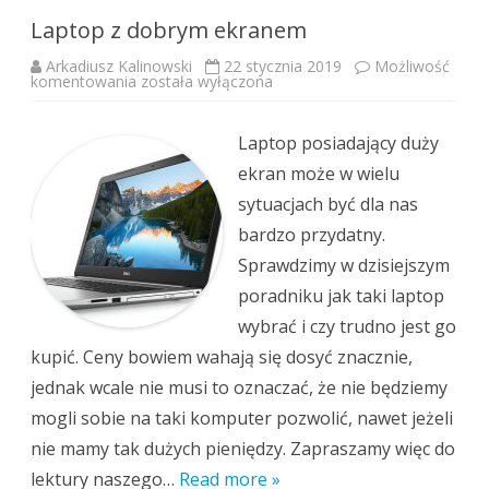
Laptop z dobrym ekranem
Arkadiusz Kalinowski
22 stycznia 2019
Możliwość
Laptop
komentowania
została wyłączona
z
dobrym
ekranem
Laptop posiadający duży
ekran może w wielu
sytuacjach być dla nas
bardzo przydatny.
Sprawdzimy w dzisiejszym
poradniku jak taki laptop
wybrać i czy trudno jest go
kupić. Ceny bowiem wahają się dosyć znacznie,
jednak wcale nie musi to oznaczać, że nie będziemy
mogli sobie na taki komputer pozwolić, nawet jeżeli
nie mamy tak dużych pieniędzy. Zapraszamy więc do
lektury naszego…
Read more »