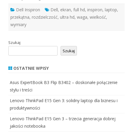
Dell Inspiron
Dell
,
ekran
,
full hd
,
inspiron
,
laptop
,
przekątna
,
rozdzielczość
,
ultra hd
,
waga
,
wielkość
,
wymiary
Szukaj
Szukaj
OSTATNIE WPISY
Asus ExpertBook B3 Flip B3402 – doskonałe połączenie
stylu i treści
Lenovo ThinkPad E15 Gen 3: solidny laptop dla biznesu i
produktywności
Lenovo ThinkPad E15 Gen 3 – trzecia generacja dobrej
jakości notebooka