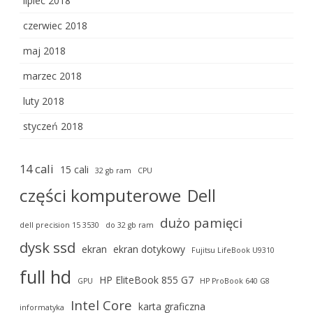
lipiec 2018
czerwiec 2018
maj 2018
marzec 2018
luty 2018
styczeń 2018
14 cali
15 cali
32 gb ram
CPU
części komputerowe
Dell
dużo pamięci
dell precision 15 3530
do 32 gb ram
dysk ssd
ekran
ekran dotykowy
Fujitsu LifeBook U9310
full hd
HP EliteBook 855 G7
GPU
HP ProBook 640 G8
Intel Core
karta graficzna
informatyka