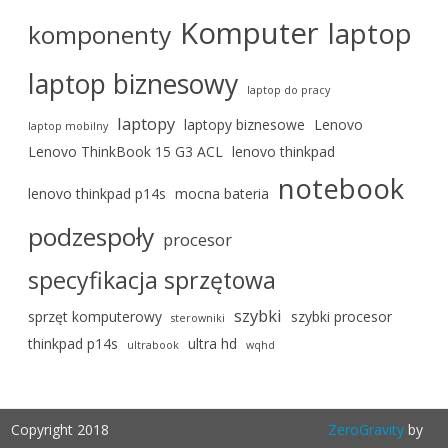
Komputer
laptop
komponenty
laptop biznesowy
laptop do pracy
laptopy
laptopy biznesowe
Lenovo
laptop mobilny
Lenovo ThinkBook 15 G3 ACL
lenovo thinkpad
notebook
lenovo thinkpad p14s
mocna bateria
podzespoły
procesor
specyfikacja sprzętowa
szybki
sprzęt komputerowy
szybki procesor
sterowniki
thinkpad p14s
ultra hd
ultrabook
wqhd
Copyright 2018
ZeroGravity
by