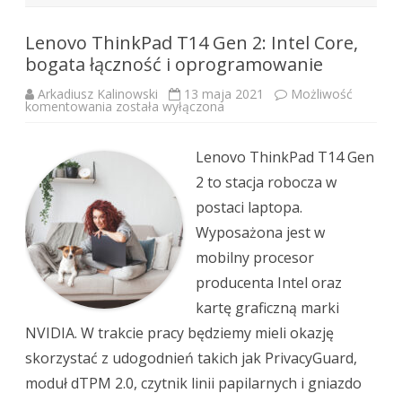
Lenovo ThinkPad T14 Gen 2: Intel Core,
bogata łączność i oprogramowanie
Arkadiusz Kalinowski
13 maja 2021
Możliwość
Lenovo
komentowania
została wyłączona
ThinkPad
T14
Gen
2:
Lenovo ThinkPad T14 Gen
Intel
Core,
2 to stacja robocza w
bogata
łączność
postaci laptopa.
i
oprogramowanie
Wyposażona jest w
mobilny procesor
producenta Intel oraz
kartę graficzną marki
NVIDIA. W trakcie pracy będziemy mieli okazję
skorzystać z udogodnień takich jak PrivacyGuard,
moduł dTPM 2.0, czytnik linii papilarnych i gniazdo