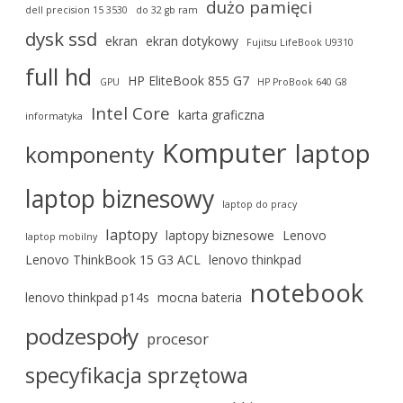
dużo pamięci
dell precision 15 3530
do 32 gb ram
dysk ssd
ekran
ekran dotykowy
Fujitsu LifeBook U9310
full hd
HP EliteBook 855 G7
GPU
HP ProBook 640 G8
Intel Core
karta graficzna
informatyka
Komputer
laptop
komponenty
laptop biznesowy
laptop do pracy
laptopy
laptopy biznesowe
Lenovo
laptop mobilny
Lenovo ThinkBook 15 G3 ACL
lenovo thinkpad
notebook
lenovo thinkpad p14s
mocna bateria
podzespoły
procesor
specyfikacja sprzętowa