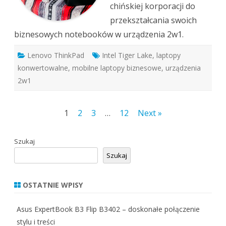
chińskiej korporacji do
przekształcania swoich
biznesowych notebooków w urządzenia 2w1.
Lenovo ThinkPad
Intel Tiger Lake
,
laptopy
konwertowalne
,
mobilne laptopy biznesowe
,
urządzenia
2w1
Stronicowanie
1
2
3
…
12
Next »
wpisów
Szukaj
Szukaj
OSTATNIE WPISY
Asus ExpertBook B3 Flip B3402 – doskonałe połączenie
stylu i treści