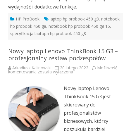
wydajność i dodatkowe funkcje.
HP ProBook
laptop hp probook 450 g8
,
notebook
hp probook 450 g8
,
notebook hp probook 450 g8 15
,
specyfikacja laptopa hp probook 450 g8
Nowy laptop Lenovo ThinkBook 15 G3 –
profesjonalny zestaw podzespołów
Arkadiusz Kalinowski
20 lutego 2022
Możliwość
Nowy
komentowania
została wyłączona
laptop
Lenovo
ThinkBook
15
Nowy laptop Lenovo
G3
–
ThinkBook 15 G3 jest
profesjonalny
zestaw
skierowany do
podzespołów
profesjonalistów
biznesowych, którzy
poszukują bardziej