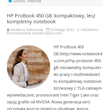
Lenovo ThinkPad
HP ProBook 450 G8: kompaktowy, lecz
kompletny notebook
Arkadiusz Kalinowski
24 lutego 2022
Możliwość
HP
komentowania
została wyłączona
ProBook
450
G8:
kompaktowy,
HP ProBook 450
lecz
kompletny
G8 (http://www.notebook4
notebook
u.com.pl/hp-probook-450-
g8-niezawodny-komputer-
do-pracy-i-multimediow/)
to kompaktowy notebook
biznesowy z 15,6-calowym
wyświetlaczem, procesorami Intel Tiger Lake oraz
opcją grafiki od NVIDIA. Nowa generacja serii
otrzymała jeszcze mniejszą obudowę, lepszą