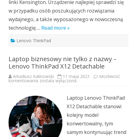
linki Kensington. Urządzenie najlepiej sprawdzi się
w przypadku osób poszukujących rozwiązania
wydajnego, a także wyposażonego w nowoczesną
technologię….
Read more »
Lenovo ThinkPad
Laptop biznesowy nie tylko z nazwy –
Lenovo ThinkPad X12 Detachable
Arkadiusz Kalinowski
11 maja 2021
Możliwość
Laptop
komentowania
została wyłączona
biznesowy
nie
tylko
z
Laptop Lenovo ThinkPad
nazwy
–
X12 Detachable stanowi
Lenovo
ThinkPad
kolejny model
X12
Detachable
konwertowalny, tym
samym kontynuując trend