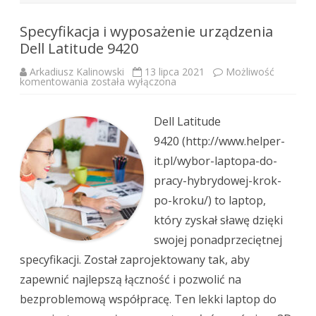
Specyfikacja i wyposażenie urządzenia
Dell Latitude 9420
Arkadiusz Kalinowski
13 lipca 2021
Możliwość
Specyfikacja
komentowania
została wyłączona
i
wyposażenie
urządzenia
Dell
Dell Latitude
Latitude
9420
9420 (http://www.helper-
it.pl/wybor-laptopa-do-
pracy-hybrydowej-krok-
po-kroku/) to laptop,
który zyskał sławę dzięki
swojej ponadprzeciętnej
specyfikacji. Został zaprojektowany tak, aby
zapewnić najlepszą łączność i pozwolić na
bezproblemową współpracę. Ten lekki laptop do