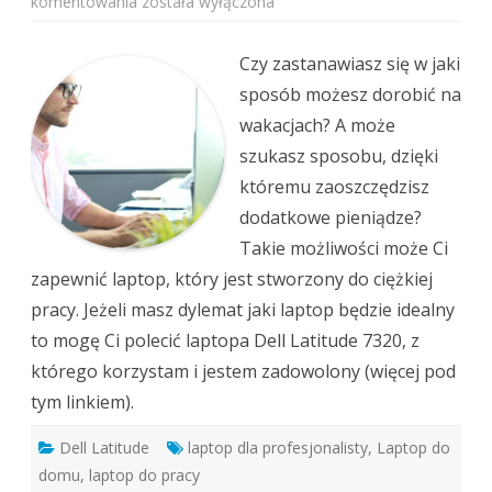
Dell
komentowania
została wyłączona
Latitude
7320
Czy zastanawiasz się w jaki
sposób możesz dorobić na
wakacjach? A może
szukasz sposobu, dzięki
któremu zaoszczędzisz
dodatkowe pieniądze?
Takie możliwości może Ci
zapewnić laptop, który jest stworzony do ciężkiej
pracy. Jeżeli masz dylemat jaki laptop będzie idealny
to mogę Ci polecić laptopa Dell Latitude 7320, z
którego korzystam i jestem zadowolony (więcej pod
tym linkiem).
Dell Latitude
laptop dla profesjonalisty
,
Laptop do
domu
,
laptop do pracy