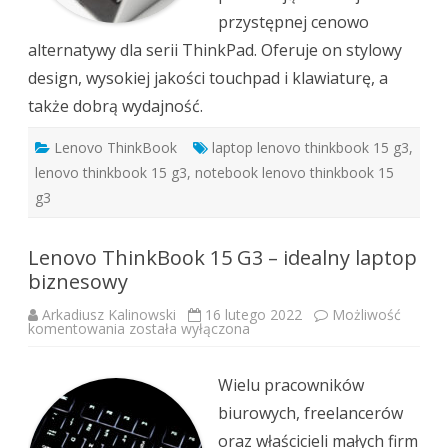
przystępnej cenowo
alternatywy dla serii ThinkPad. Oferuje on stylowy
design, wysokiej jakości touchpad i klawiaturę, a
także dobrą wydajność.
Lenovo ThinkBook
laptop lenovo thinkbook 15 g3
,
lenovo thinkbook 15 g3
,
notebook lenovo thinkbook 15
g3
Lenovo ThinkBook 15 G3 – idealny laptop
biznesowy
Arkadiusz Kalinowski
16 lutego 2022
Możliwość
Lenovo
komentowania
została wyłączona
ThinkBook
15
G3
–
Wielu pracowników
idealny
laptop
biurowych, freelancerów
biznesowy
oraz właścicieli małych firm