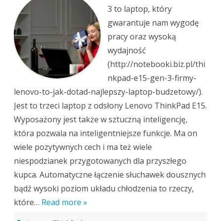
–
trzecia
3 to laptop, który
generacja
dobrej
gwarantuje nam wygodę
jakości
notebooka
pracy oraz wysoką
wydajność
(http://notebooki.biz.pl/thi
nkpad-e15-gen-3-firmy-
lenovo-to-jak-dotad-najlepszy-laptop-budzetowy/).
Jest to trzeci laptop z odsłony Lenovo ThinkPad E15.
Wyposażony jest także w sztuczną inteligencję,
która pozwala na inteligentniejsze funkcje. Ma on
wiele pozytywnych cech i ma też wiele
niespodzianek przygotowanych dla przyszłego
kupca. Automatyczne łączenie słuchawek dousznych
bądź wysoki poziom układu chłodzenia to rzeczy,
które…
Read more »