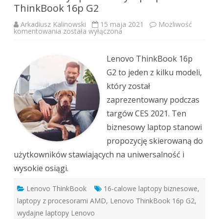
ThinkBook 16p G2
Arkadiusz Kalinowski
15 maja 2021
Możliwość
Uniwersalny
komentowania
została wyłączona
i
prestiżowy
laptop
Lenovo
Lenovo ThinkBook 16p
ThinkBook
16p
G2 to jeden z kilku modeli,
G2
który został
zaprezentowany podczas
targów CES 2021. Ten
biznesowy laptop stanowi
propozycję skierowaną do
użytkowników stawiających na uniwersalność i
wysokie osiągi.
Lenovo ThinkBook
16-calowe laptopy biznesowe
,
laptopy z procesorami AMD
,
Lenovo ThinkBook 16p G2
,
wydajne laptopy Lenovo