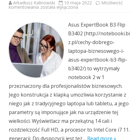
Arkadiusz Kalinowski
10 maja 2022
Możliwość
Asus
komentowania
została wyłączona
ExpertBook
B3
Flip
B3402
Asus ExpertBook B3 Flip
–
doskonałe
B3402 (http://notebooki.bi
połączenie
stylu
z.pl/cechy-dobrego-
i
treści
laptopa-biznesowego-i-
asus-expertbook-b3-flip-
b3402/) to wytrzymały
notebook 2 w 1
przeznaczony dla profesjonalistów biznesowych.
Jego konstrukcja z klapką umożliwia korzystanie z
niego jak z tradycyjnego laptopa lub tabletu, a jego
parametry są imponujące jak na urządzenie tej
wielkości. Wyświetlacz ma przekątną 14 cali i
rozdzielczość Full HD, a procesor to Intel Core i7 11.
generacji. Do dyspozycji jest też…
Read more »