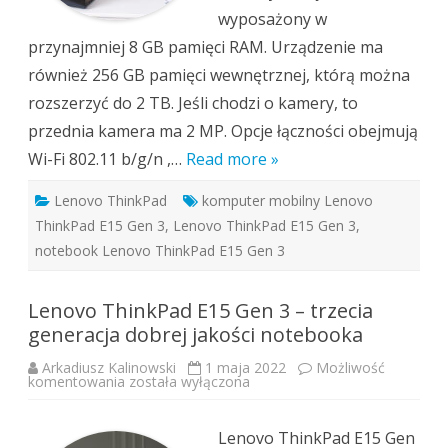
wyposażony w
przynajmniej 8 GB pamięci RAM. Urządzenie ma
również 256 GB pamięci wewnętrznej, którą można
rozszerzyć do 2 TB. Jeśli chodzi o kamery, to
przednia kamera ma 2 MP. Opcje łączności obejmują
Wi-Fi 802.11 b/g/n ,…
Read more »
Lenovo ThinkPad
komputer mobilny Lenovo
ThinkPad E15 Gen 3
,
Lenovo ThinkPad E15 Gen 3
,
notebook Lenovo ThinkPad E15 Gen 3
Lenovo ThinkPad E15 Gen 3 – trzecia
generacja dobrej jakości notebooka
Arkadiusz Kalinowski
1 maja 2022
Możliwość
Lenovo
komentowania
została wyłączona
ThinkPad
E15
Gen
3
Lenovo ThinkPad E15 Gen