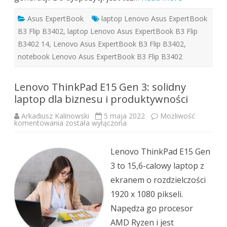
Asus ExpertBook
laptop Lenovo Asus ExpertBook
B3 Flip B3402
,
laptop Lenovo Asus ExpertBook B3 Flip
B3402 14
,
Lenovo Asus ExpertBook B3 Flip B3402
,
notebook Lenovo Asus ExpertBook B3 Flip B3402
Lenovo ThinkPad E15 Gen 3: solidny
laptop dla biznesu i produktywności
Arkadiusz Kalinowski
5 maja 2022
Możliwość
Lenovo
komentowania
została wyłączona
ThinkPad
E15
Gen
3:
Lenovo ThinkPad E15 Gen
solidny
laptop
3 to 15,6-calowy laptop z
dla
biznesu
ekranem o rozdzielczości
i
produktywności
1920 x 1080 pikseli.
Napędza go procesor
AMD Ryzen i jest