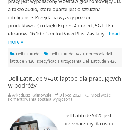
pracy jest wyposażony w zestaw głośnomówiący 3D,
a także audio, które oparte jest o sztuczną
inteligencję. Przejdź na wyższy poziom
produktywności dzięki ExpressConnect, 5G LTE i
ekranowi 16:10 z ComfortView Plus. Zasilany…
Read
more »
Dell Latitude
Dell Latitude 9420
,
notebook dell
latitude 9420
,
specyfikacja urządzenia Dell Latitude 9420
Dell Latitude 9420: laptop dla pracujących
w podróży
Arkadiusz Kalinowski
3 lipca 2021
Możliwość
Dell
komentowania
została wyłączona
Latitude
9420:
laptop
dla
Dell Latitude 9420 jest
pracujących
w
przeznaczony dla osób
podróży