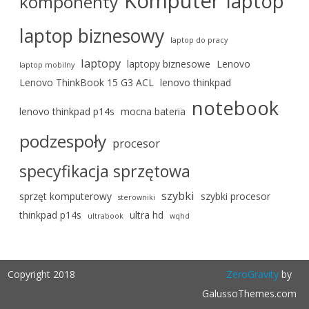
Komputer
laptop
komponenty
laptop biznesowy
laptop do pracy
laptopy
laptopy biznesowe
Lenovo
laptop mobilny
Lenovo ThinkBook 15 G3 ACL
lenovo thinkpad
notebook
lenovo thinkpad p14s
mocna bateria
podzespoły
procesor
specyfikacja sprzętowa
szybki
sprzęt komputerowy
szybki procesor
sterowniki
thinkpad p14s
ultra hd
ultrabook
wqhd
Copyright 2018
ZeroGravity
by
GalussoThemes.com