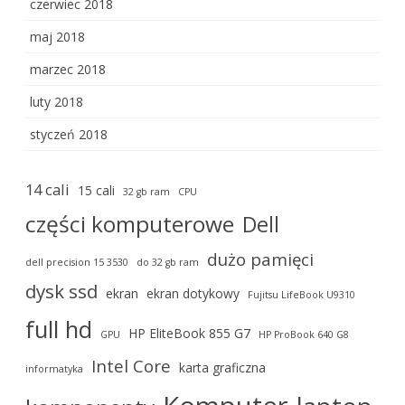
czerwiec 2018
maj 2018
marzec 2018
luty 2018
styczeń 2018
14 cali
15 cali
32 gb ram
CPU
części komputerowe
Dell
dużo pamięci
dell precision 15 3530
do 32 gb ram
dysk ssd
ekran
ekran dotykowy
Fujitsu LifeBook U9310
full hd
HP EliteBook 855 G7
GPU
HP ProBook 640 G8
Intel Core
karta graficzna
informatyka