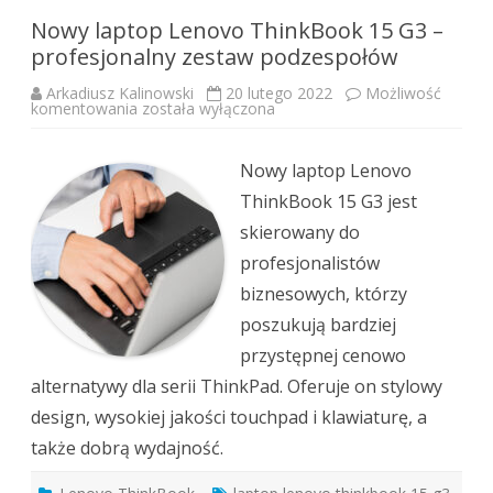
Nowy laptop Lenovo ThinkBook 15 G3 –
profesjonalny zestaw podzespołów
Arkadiusz Kalinowski
20 lutego 2022
Możliwość
Nowy
komentowania
została wyłączona
laptop
Lenovo
ThinkBook
15
Nowy laptop Lenovo
G3
–
ThinkBook 15 G3 jest
profesjonalny
zestaw
skierowany do
podzespołów
profesjonalistów
biznesowych, którzy
poszukują bardziej
przystępnej cenowo
alternatywy dla serii ThinkPad. Oferuje on stylowy
design, wysokiej jakości touchpad i klawiaturę, a
także dobrą wydajność.