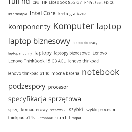
full hd
HP EliteBook 855 G7
GPU
HP ProBook 640 G8
Intel Core
karta graficzna
informatyka
Komputer
laptop
komponenty
laptop biznesowy
laptop do pracy
laptopy
laptopy biznesowe
Lenovo
laptop mobilny
Lenovo ThinkBook 15 G3 ACL
lenovo thinkpad
notebook
lenovo thinkpad p14s
mocna bateria
podzespoły
procesor
specyfikacja sprzętowa
szybki
sprzęt komputerowy
szybki procesor
sterowniki
thinkpad p14s
ultra hd
ultrabook
wqhd