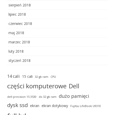
sierpień 2018
lipiec 2018
czerwiec 2018
maj 2018
marzec 2018
luty 2018
styczeń 2018
14 cali
15 cali
32 gb ram
CPU
części komputerowe
Dell
dużo pamięci
dell precision 15 3530
do 32 gb ram
dysk ssd
ekran
ekran dotykowy
Fujitsu LifeBook U9310