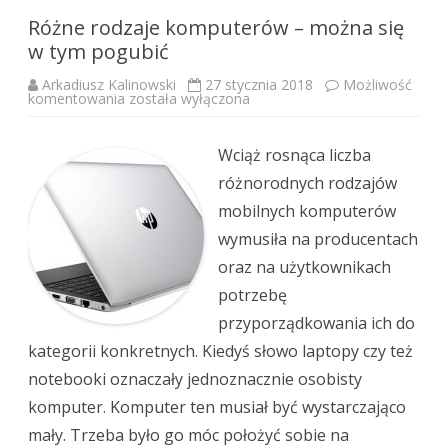
Różne rodzaje komputerów – można się
w tym pogubić
Arkadiusz Kalinowski
27 stycznia 2018
Możliwość
Różne
komentowania
została wyłączona
rodzaje
komputerów
–
można
Wciąż rosnąca liczba
się
w
różnorodnych rodzajów
tym
pogubić
mobilnych komputerów
wymusiła na producentach
oraz na użytkownikach
potrzebę
przyporządkowania ich do
kategorii konkretnych. Kiedyś słowo laptopy czy też
notebooki oznaczały jednoznacznie osobisty
komputer. Komputer ten musiał być wystarczająco
mały. Trzeba było go móc położyć sobie na