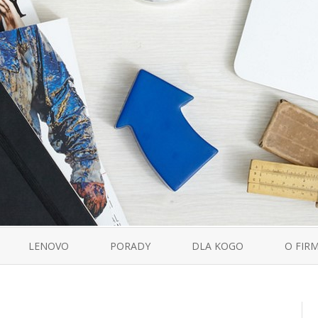
Skip
to
LENOVO
PORADY
DLA KOGO
O FIRM
content