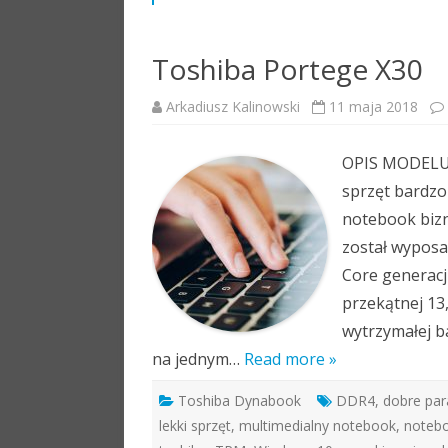
Toshiba Portege X30
Arkadiusz Kalinowski
11 maja 2018
OPIS MODELU 
sprzęt bardzo
notebook bizn
został wyposa
Core generacj
przekątnej 13
wytrzymałej b
na jednym…
Read more »
Toshiba Dynabook
DDR4
,
dobre pa
lekki sprzęt
,
multimedialny notebook
,
notebo