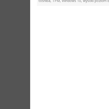
toshiba
,
TPM
,
Windows 10
,
wysoki poziom 