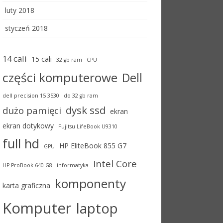
luty 2018
styczeń 2018
14 cali
15 cali
32 gb ram
CPU
części komputerowe
Dell
dell precision 15 3530
do 32 gb ram
dysk ssd
dużo pamięci
ekran
ekran dotykowy
Fujitsu LifeBook U9310
full hd
HP EliteBook 855 G7
GPU
Intel Core
HP ProBook 640 G8
informatyka
komponenty
karta graficzna
Komputer
laptop