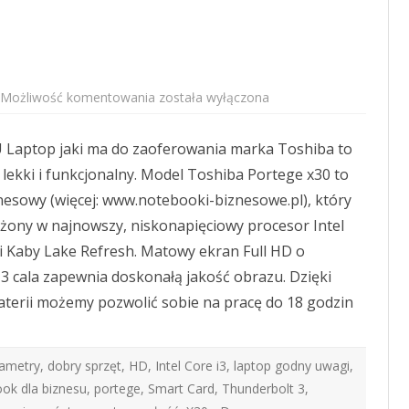
Toshiba
Możliwość komentowania
została wyłączona
Portege
X30
Laptop jaki ma do zaoferowania marka Toshiba to
 lekki i funkcjonalny. Model Toshiba Portege x30 to
esowy (więcej: www.notebooki-biznesowe.pl), który
żony w najnowszy, niskonapięciowy procesor Intel
i Kaby Lake Refresh. Matowy ekran Full HD o
,3 cala zapewnia doskonałą jakość obrazu. Dzięki
aterii możemy pozwolić sobie na pracę do 18 godzin
rametry
,
dobry sprzęt
,
HD
,
Intel Core i3
,
laptop godny uwagi
,
ok dla biznesu
,
portege
,
Smart Card
,
Thunderbolt 3
,