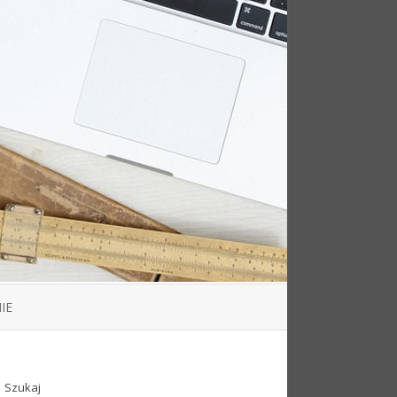
IE
Szukaj