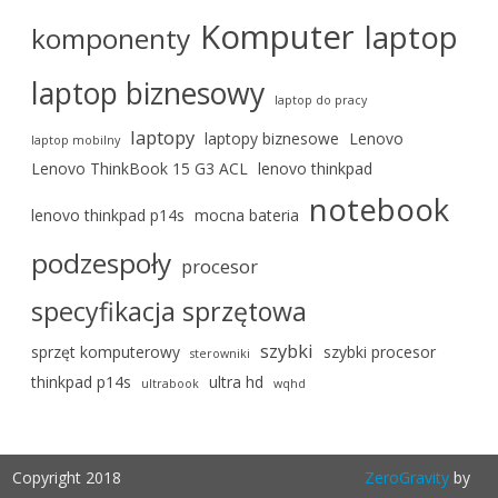
Komputer
laptop
komponenty
laptop biznesowy
laptop do pracy
laptopy
laptopy biznesowe
Lenovo
laptop mobilny
Lenovo ThinkBook 15 G3 ACL
lenovo thinkpad
notebook
lenovo thinkpad p14s
mocna bateria
podzespoły
procesor
specyfikacja sprzętowa
szybki
sprzęt komputerowy
szybki procesor
sterowniki
thinkpad p14s
ultra hd
ultrabook
wqhd
Copyright 2018
ZeroGravity
by