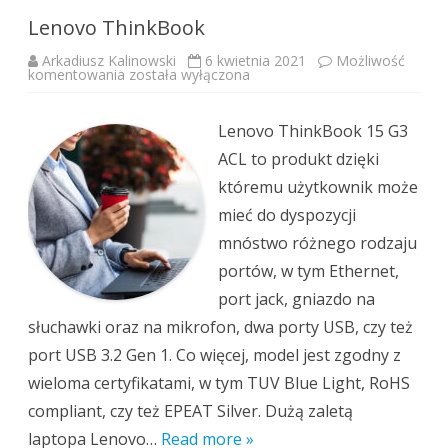
Lenovo ThinkBook
Arkadiusz Kalinowski
6 kwietnia 2021
Możliwość
Lenovo
komentowania
została wyłączona
ThinkBook
Lenovo ThinkBook 15 G3
ACL to produkt dzięki
któremu użytkownik może
mieć do dyspozycji
mnóstwo różnego rodzaju
portów, w tym Ethernet,
port jack, gniazdo na
słuchawki oraz na mikrofon, dwa porty USB, czy też
port USB 3.2 Gen 1. Co więcej, model jest zgodny z
wieloma certyfikatami, w tym TUV Blue Light, RoHS
compliant, czy też EPEAT Silver. Dużą zaletą
laptopa Lenovo…
Read more »