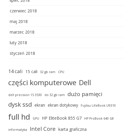
lipiec 2018
czerwiec 2018
maj 2018
marzec 2018
luty 2018
styczeń 2018
14 cali
15 cali
32 gb ram
CPU
części komputerowe
Dell
dużo pamięci
dell precision 15 3530
do 32 gb ram
dysk ssd
ekran
ekran dotykowy
Fujitsu LifeBook U9310
full hd
HP EliteBook 855 G7
GPU
HP ProBook 640 G8
Intel Core
karta graficzna
informatyka