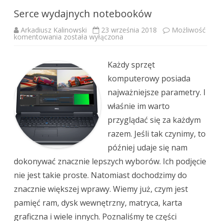
Serce wydajnych notebooków
Arkadiusz Kalinowski
23 września 2018
Możliwość
Serce
komentowania
została wyłączona
wydajnych
notebooków
Każdy sprzęt
komputerowy posiada
najważniejsze parametry. I
właśnie im warto
przyglądać się za każdym
razem. Jeśli tak czynimy, to
później udaje się nam
dokonywać znacznie lepszych wyborów. Ich podjęcie
nie jest takie proste. Natomiast dochodzimy do
znacznie większej wprawy. Wiemy już, czym jest
pamięć ram, dysk wewnętrzny, matryca, karta
graficzna i wiele innych. Poznaliśmy te części