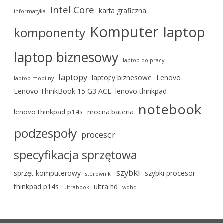
Intel Core
karta graficzna
informatyka
Komputer
laptop
komponenty
laptop biznesowy
laptop do pracy
laptopy
laptopy biznesowe
Lenovo
laptop mobilny
Lenovo ThinkBook 15 G3 ACL
lenovo thinkpad
notebook
lenovo thinkpad p14s
mocna bateria
podzespoły
procesor
specyfikacja sprzętowa
szybki
sprzęt komputerowy
szybki procesor
sterowniki
thinkpad p14s
ultra hd
ultrabook
wqhd