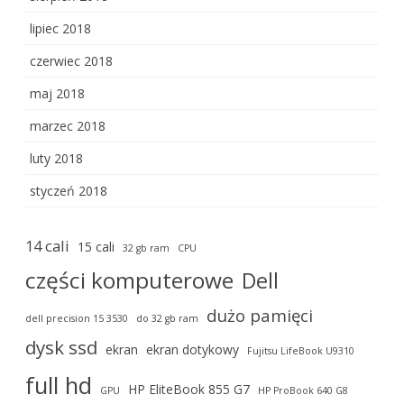
lipiec 2018
czerwiec 2018
maj 2018
marzec 2018
luty 2018
styczeń 2018
14 cali
15 cali
32 gb ram
CPU
części komputerowe
Dell
dużo pamięci
dell precision 15 3530
do 32 gb ram
dysk ssd
ekran
ekran dotykowy
Fujitsu LifeBook U9310
full hd
HP EliteBook 855 G7
GPU
HP ProBook 640 G8