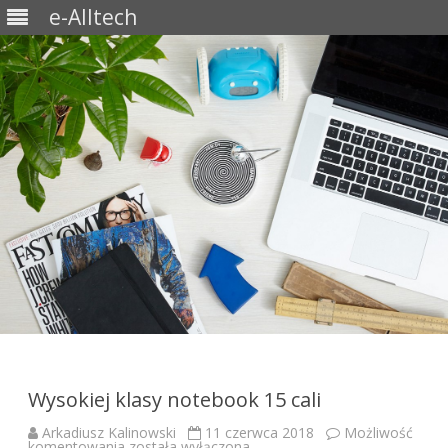
e-Alltech
Skip
to
content
Wysokiej klasy notebook 15 cali
Arkadiusz Kalinowski
11 czerwca 2018
Możliwość
Wysokiej
komentowania
została wyłączona