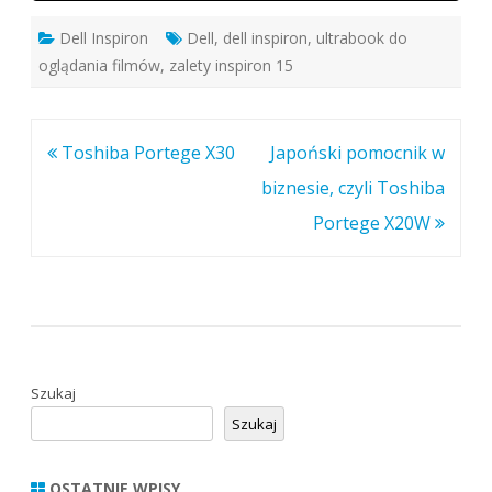
Dell Inspiron
Dell
,
dell inspiron
,
ultrabook do
oglądania filmów
,
zalety inspiron 15
Nawigacja
Toshiba Portege X30
Japoński pomocnik w
wpisu
biznesie, czyli Toshiba
Portege X20W
Szukaj
Szukaj
OSTATNIE WPISY