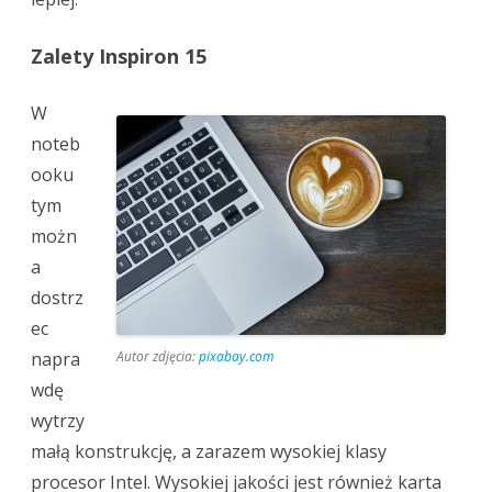
Zalety Inspiron 15
W
noteb
ooku
tym
możn
a
dostrz
ec
napra
Autor zdjęcia:
pixabay.com
wdę
wytrzy
małą konstrukcję, a zarazem wysokiej klasy
procesor Intel. Wysokiej jakości jest również karta