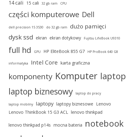
14 cali
15 cali
32 gb ram
CPU
części komputerowe
Dell
dużo pamięci
dell precision 15 3530
do 32 gb ram
dysk ssd
ekran
ekran dotykowy
Fujitsu LifeBook U9310
full hd
HP EliteBook 855 G7
GPU
HP ProBook 640 G8
Intel Core
karta graficzna
informatyka
Komputer
laptop
komponenty
laptop biznesowy
laptop do pracy
laptopy
laptopy biznesowe
Lenovo
laptop mobilny
Lenovo ThinkBook 15 G3 ACL
lenovo thinkpad
notebook
lenovo thinkpad p14s
mocna bateria