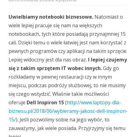
klasy
notebook
15
Uwielbiamy notebooki biznesowe.
cali
Natomiast o
wiele lepiej pracuje się nam na większych
notebookach, tych które posiadają przynajmniej 15
cali. Dzięki temu o wiele łatwiej jest nam korzystać z
pewnych programów czy aplikacji na takim sprzęcie.
Lepiej widoczny jest dla nas obraz.
I lepiej czujemy
się z takim sprzętem IT wobec innych.
Gdy go
rozkładamy w pewnej restauracji czy w innym
miejscu, podczas podróży służbowej, to nie musimy
się czego wstydzić. Właśnie takie możliwości
oferuje
Dell Inspiron 15
(
http://www.laptopy-dla-
biznesu.pl/2018/06/wybieramy-jakosc-dell-inspiron-
15/
). Jeśli pozwolimy sobie na jego wybór, to
zauważymy, jak wiele posiada. Przyjrzyjmy się temu
lepiej.