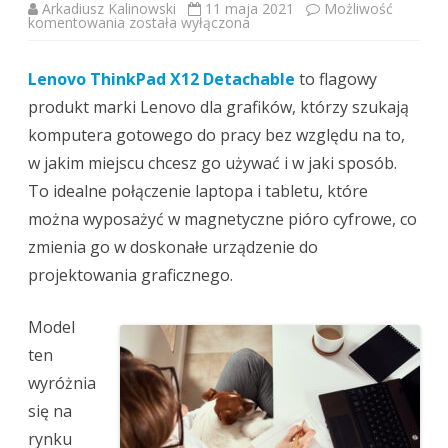
Arkadiusz Kalinowski
11 maja 2021
Możliwość
Lenovo
komentowania
została wyłączona
ThinkPad
X12
Detachable
Lenovo ThinkPad X12 Detachable
–
to flagowy
Czy
produkt marki Lenovo dla grafików, którzy szukają
jest
wart
komputera gotowego do pracy bez względu na to,
zakupu?
w jakim miejscu chcesz go używać i w jaki sposób.
To idealne połączenie laptopa i tabletu, które
można wyposażyć w magnetyczne pióro cyfrowe, co
zmienia go w doskonałe urządzenie do
projektowania graficznego.
Model
ten
wyróżnia
się na
rynku