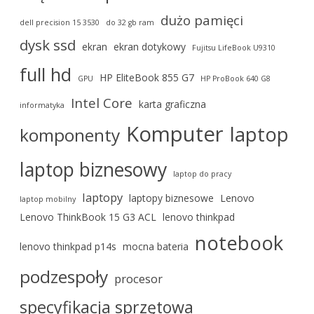
dużo pamięci
dell precision 15 3530
do 32 gb ram
dysk ssd
ekran
ekran dotykowy
Fujitsu LifeBook U9310
full hd
HP EliteBook 855 G7
GPU
HP ProBook 640 G8
Intel Core
karta graficzna
informatyka
Komputer
laptop
komponenty
laptop biznesowy
laptop do pracy
laptopy
laptopy biznesowe
Lenovo
laptop mobilny
Lenovo ThinkBook 15 G3 ACL
lenovo thinkpad
notebook
lenovo thinkpad p14s
mocna bateria
podzespoły
procesor
specyfikacja sprzętowa