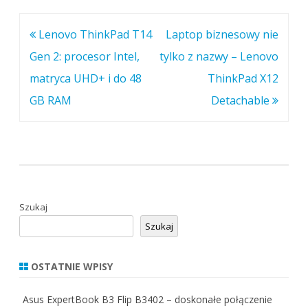
Nawigacja
Lenovo ThinkPad T14
Laptop biznesowy nie
wpisu
Gen 2: procesor Intel,
tylko z nazwy – Lenovo
matryca UHD+ i do 48
ThinkPad X12
GB RAM
Detachable
Szukaj
Szukaj
OSTATNIE WPISY
Asus ExpertBook B3 Flip B3402 – doskonałe połączenie